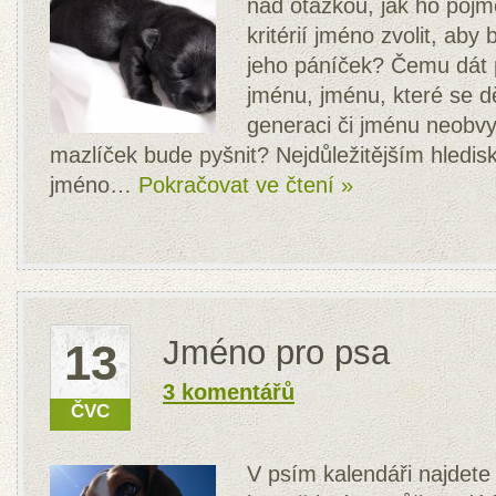
nad otázkou, jak ho pojm
kritérií jméno zvolit, aby
jeho páníček? Čemu dát 
jménu, jménu, které se d
generaci či jménu neobv
mazlíček bude pyšnit? Nejdůležitějším hledis
jméno…
Pokračovat ve čtení »
Jméno pro psa
13
3 komentářů
ČVC
V psím kalendáři najdete