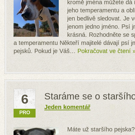
kromě jména můžete dá i
jeho temperamentu a oblí
jen bedlivě sledovat. Je 
jenom jedno jméno. Psí j
krásná. Rozhodněte se s
a temperamentu Někteří majitelé dávají psí 
pejsků. Pokud je Váš…
Pokračovat ve čtení 
Staráme se o staršíh
6
Jeden komentář
PRO
Máte už staršího pejska? 