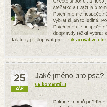
Chcete si pořídit a nebo již
štěňátko a uvažuje o tom
Psích jmen je nespočetné
vybrat si jen to jediné. 
Psích jmen je nespočetné
doopravdy těžké vybrat si
Jak tedy postupovat při…
Pokračovat ve čten
Jaké jméno pro psa?
25
65 komentářů
ZÁŘ
Pokud si domů pořídíme 