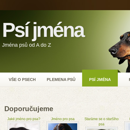
Psí jména
Jména psů od A do Z
VŠE O PSECH
PLEMENA PSŮ
PSÍ JMÉNA
Doporučujeme
Jaké jméno pro psa?
Jméno pro psa
Staráme se o staršího
psa