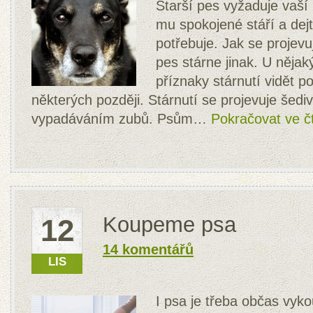
Starší pes vyžaduje vaší 
mu spokojené stáří a dej
potřebuje. Jak se projevu
pes stárne jinak. U něja
příznaky stárnutí vidět p
některých později. Stárnutí se projevuje šediv
vypadáváním zubů. Psům…
Pokračovat ve č
Koupeme psa
12
14 komentářů
LIS
I psa je třeba občas vyko