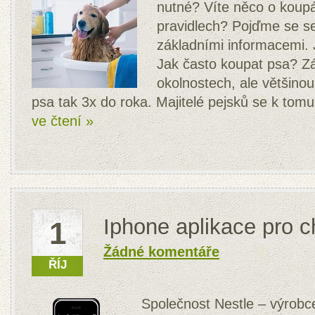
nutné? Víte něco o koupá
pravidlech? Pojďme se s
základními informacemi. 
Jak často koupat psa? Z
okolnostech, ale většino
psa tak 3x do roka. Majitelé pejsků se k tom
ve čtení »
Iphone aplikace pro c
1
Žádné komentáře
ŘÍJ
Společnost Nestle – výrobc