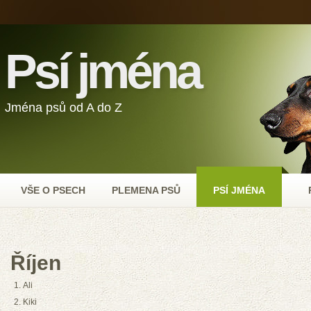
Psí jména
Jména psů od A do Z
VŠE O PSECH
PLEMENA PSŮ
PSÍ JMÉNA
Říjen
Ali
Kiki