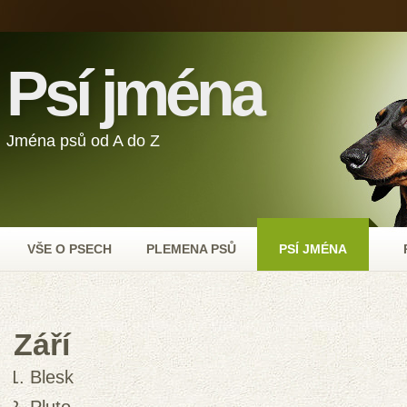
Psí jména
Jména psů od A do Z
VŠE O PSECH
PLEMENA PSŮ
PSÍ JMÉNA
Září
Blesk